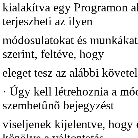
kialakítva egy Programon a
terjeszheti az ilyen
módosulatokat és munkákat 
szerint, feltéve, hogy
eleget tesz az alábbi követ
·
Úgy kell létrehoznia a mód
szembetûnõ bejegyzést
viseljenek kijelentve, hogy 
közölve a változtatás