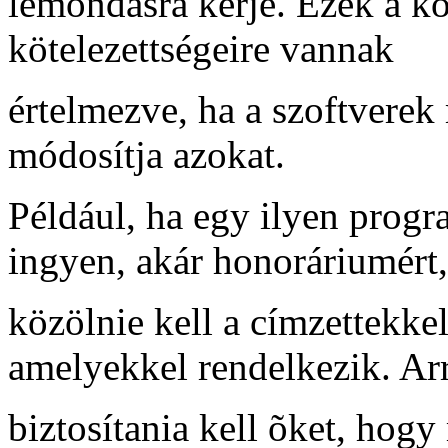
lemondásra kérje. Ezek a k
kötelezettségeire vannak
értelmezve, ha a szoftverek 
módosítja azokat.
Például, ha egy ilyen progra
ingyen, akár honoráriumért,
közölnie kell a címzettekke
amelyekkel rendelkezik. Arr
biztosítania kell õket, ho