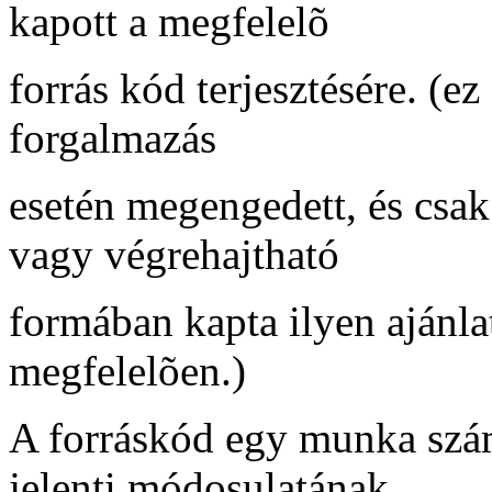
kapott a megfelelõ
forrás kód terjesztésére. (e
forgalmazás
esetén megengedett, és csa
vagy végrehajtható
formában kapta ilyen ajánlat
megfelelõen.)
A forráskód egy munka szám
jelenti módosulatának