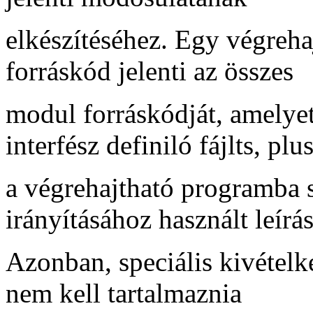
elkészítéséhez. Egy végreha
forráskód jelenti az összes
modul forráskódját, amelye
interfész definiló fájlts, plu
a végrehajtható programba s
irányításához használt leírás
Azonban, speciális kivételké
nem kell tartalmaznia