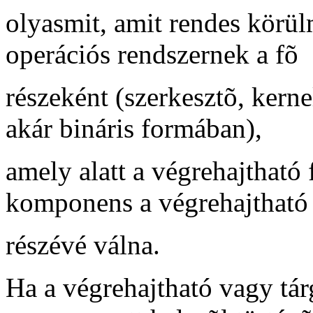
olyasmit, amit rendes körü
operációs rendszernek a fõ
részeként (szerkesztõ, kernel
akár bináris formában),
amely alatt a végrehajtható
komponens a végrehajtható
részévé válna.
Ha a végrehajtható vagy tár