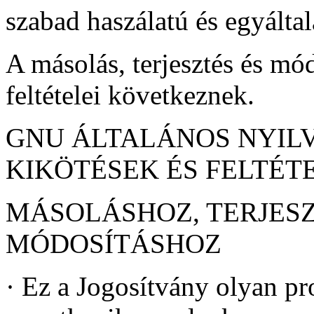
szabad haszálatú és egyálta
A másolás, terjesztés és mód
feltételei következnek.
GNU ÁLTALÁNOS NYIL
KIKÖTÉSEK ÉS FELTÉT
MÁSOLÁSHOZ, TERJESZ
MÓDOSÍTÁSHOZ
·
Ez a Jogosítvány olyan p