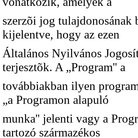
vonatkozik, amelyek a
szerzõi jog tulajdonosának 
kijelentve, hogy az ezen
Általános Nyilvános Jogosí
terjesztõk. A „Program'' a
továbbiakban ilyen program
„a Programon alapuló
munka'' jelenti vagy a Prog
tartozó származékos