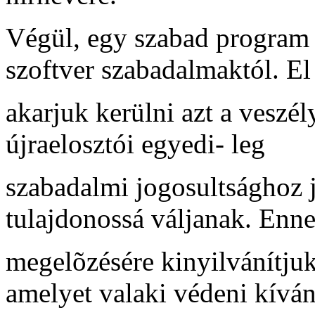
Végül, egy szabad program 
szoftver szabadalmaktól. El
akarjuk kerülni azt a veszé
újraelosztói egyedi- leg
szabadalmi jogosultsághoz 
tulajdonossá váljanak. Enn
megelõzésére kinyilvánítju
amelyet valaki védeni kíván