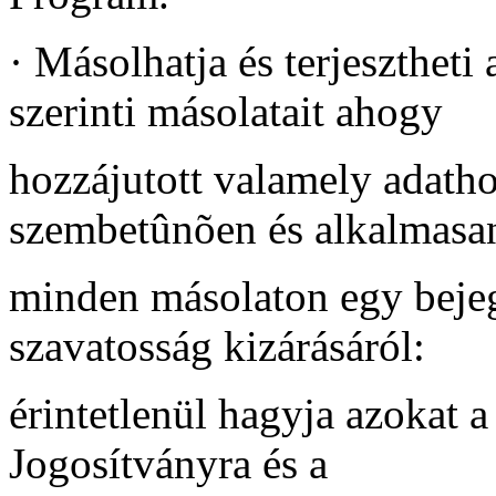
·
Másolhatja és terjesztheti
szerinti másolatait ahogy
hozzájutott valamely adatho
szembetûnõen és alkalmasa
minden másolaton egy bejegy
szavatosság kizárásáról:
érintetlenül hagyja azokat a
Jogosítványra és a