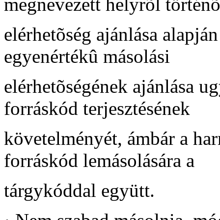
megnevezett helyrõl történ
elérhetõség ajánlása alapján
egyenértékû másolási
elérhetõségének ajánlása ugy
forráskód terjesztésének
követelményét, ámbár a har
forráskód lemásolására a
tárgykóddal együtt.