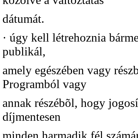
dátumát.
·
úgy kell létrehoznia bárme
publikál,
amely egészében vagy részb
Programból vagy
annak részébõl, hogy jogosí
díjmentesen
minden harmadik fél számár