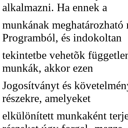
alkalmazni. Ha ennek a
munkának meghatározható r
Programból, és indokoltan
tekintetbe vehetõk függetl
munkák, akkor ezen
Jogosítványt és követelmén
részekre, amelyeket
elkülönített munkaként terj