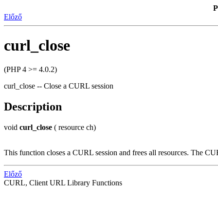
P
Előző
curl_close
(PHP 4 >= 4.0.2)
curl_close -- Close a CURL session
Description
void
curl_close
( resource ch)
This function closes a CURL session and frees all resources. The C
Előző
CURL, Client URL Library Functions