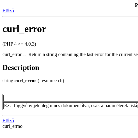
P
Előző
curl_error
(PHP 4 >= 4.0.3)
curl_error -- Return a string containing the last error for the current s
Description
string
curl_error
( resource ch)
Ez a függvény jelenleg nincs dokumentálva, csak a paraméterek listája 
Előző
curl_errno