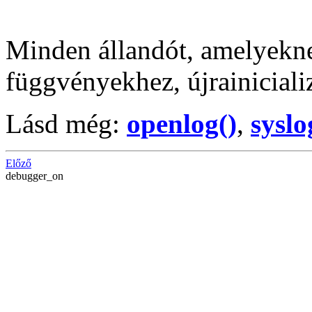
Minden állandót, amelyekne
függvényekhez, újrainicializ
Lásd még:
openlog()
,
syslo
Előző
debugger_on