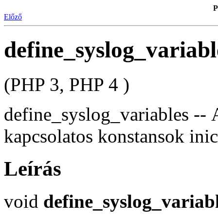
P
Előző
define_syslog_variabl
(PHP 3, PHP 4 )
define_syslog_variables -- 
kapcsolatos konstansok inic
Leírás
void
define_syslog_variab