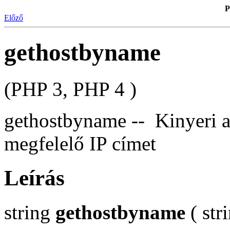
P
Előző
gethostbyname
(PHP 3, PHP 4 )
gethostbyname -- Kinyeri a
megfelelő IP címet
Leírás
string
gethostbyname
( str