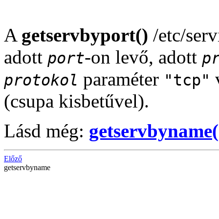
A
getservbyport()
/etc/serv
adott
-on levő, adott
port
p
paraméter
protokol
"tcp"
(csupa kisbetűvel).
Lásd még:
getservbyname(
Előző
getservbyname