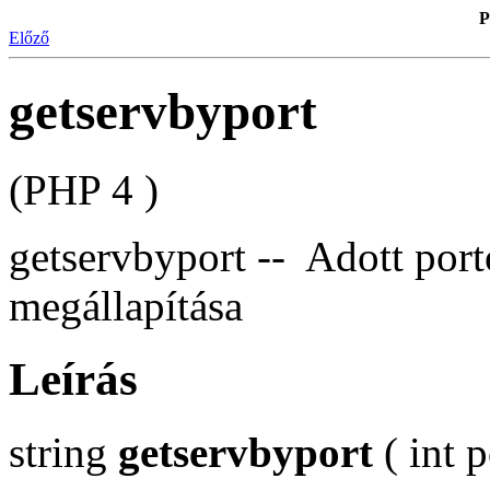
P
Előző
getservbyport
(PHP 4 )
getservbyport -- Adott port
megállapítása
Leírás
string
getservbyport
( int p