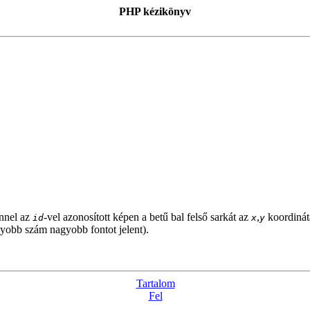
PHP kézikönyv
nnel az
-vel azonosított képen a betű bal felső sarkát az
,
koordinátá
id
x
y
agyobb szám nagyobb fontot jelent).
Tartalom
Fel