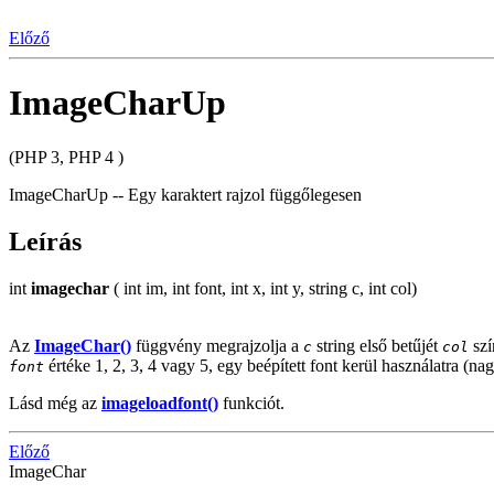
Előző
ImageCharUp
(PHP 3, PHP 4 )
ImageCharUp -- Egy karaktert rajzol függőlegesen
Leírás
int
imagechar
( int im, int font, int x, int y, string c, int col)
Az
ImageChar()
függvény megrajzolja a
string első betűjét
szí
c
col
értéke 1, 2, 3, 4 vagy 5, egy beépített font kerül használatra (n
font
Lásd még az
imageloadfont()
funkciót.
Előző
ImageChar