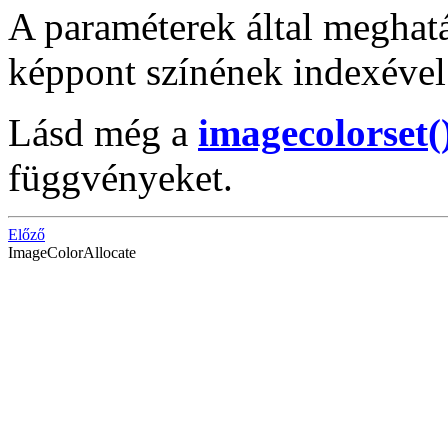
A paraméterek által meghatá
képpont színének indexével 
Lásd még a
imagecolorset(
függvényeket.
Előző
ImageColorAllocate