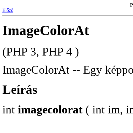
P
Előző
ImageColorAt
(PHP 3, PHP 4 )
ImageColorAt -- Egy képpon
Leírás
int
imagecolorat
( int im, in