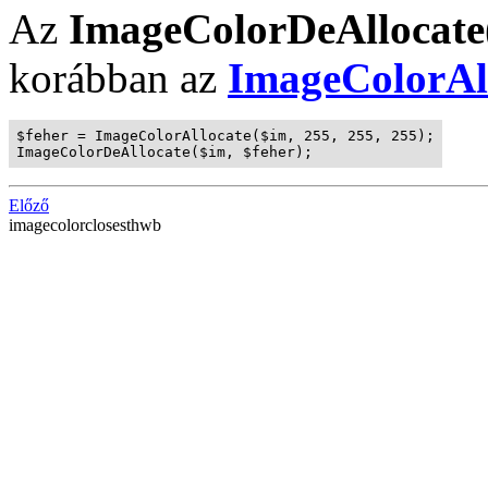
Az
ImageColorDeAllocate
korábban az
ImageColorAll
$feher = ImageColorAllocate($im, 255, 255, 255);

ImageColorDeAllocate($im, $feher);
Előző
imagecolorclosesthwb