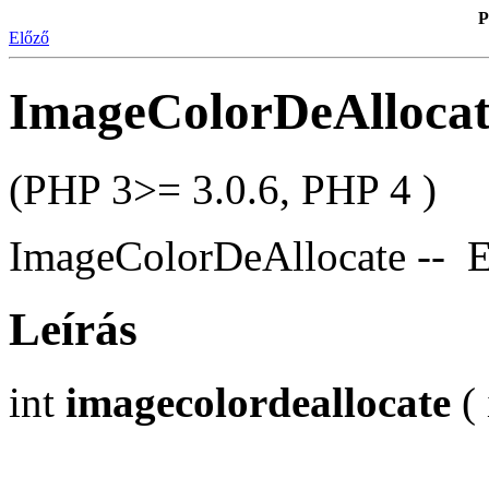
P
Előző
ImageColorDeAllocat
(PHP 3>= 3.0.6, PHP 4 )
ImageColorDeAllocate -- Eg
Leírás
int
imagecolordeallocate
( 