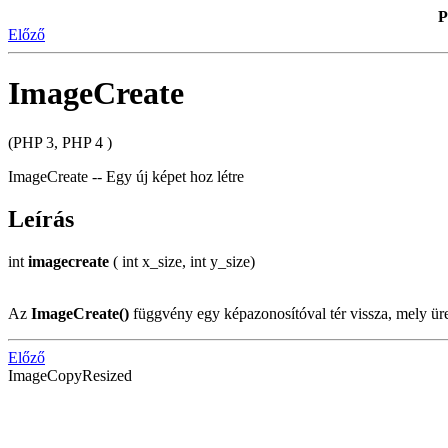
P
Előző
ImageCreate
(PHP 3, PHP 4 )
ImageCreate -- Egy új képet hoz létre
Leírás
int
imagecreate
( int x_size, int y_size)
Az
ImageCreate()
függvény egy képazonosítóval tér vissza, mely ür
Előző
ImageCopyResized