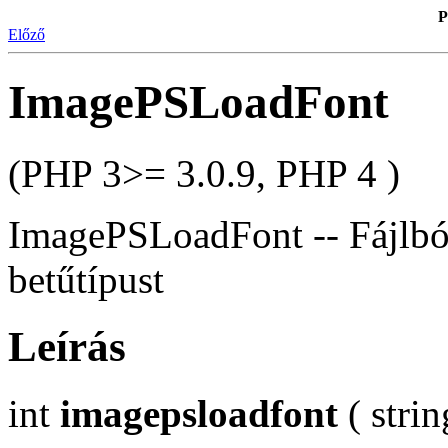
P
Előző
ImagePSLoadFont
(PHP 3>= 3.0.9, PHP 4 )
ImagePSLoadFont -- Fájlból
betűtípust
Leírás
int
imagepsloadfont
( strin