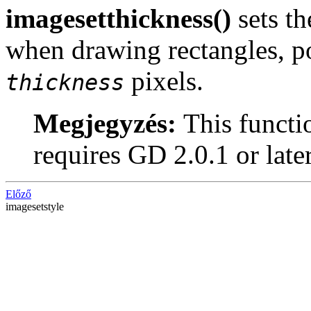
imagesetthickness()
sets th
when drawing rectangles, pol
pixels.
thickness
Megjegyzés:
This functi
requires GD 2.0.1 or late
Előző
imagesetstyle