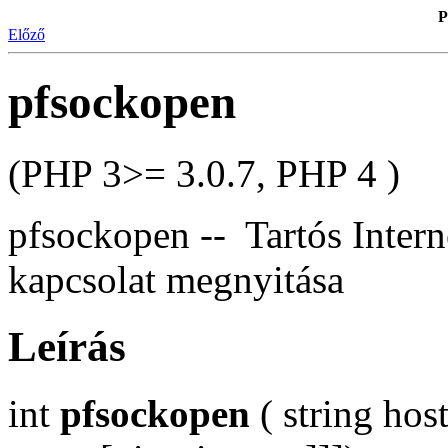
P
Előző
pfsockopen
(PHP 3>= 3.0.7, PHP 4 )
pfsockopen -- Tartós Inter
kapcsolat megnyitása
Leírás
int
pfsockopen
( string host