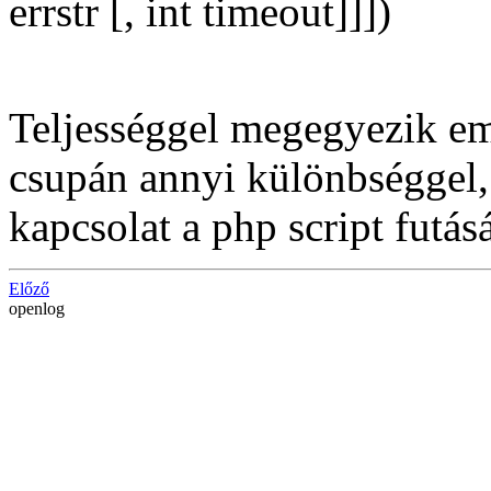
errstr [, int timeout]]])
Teljességgel megegyezik e
csupán annyi különbséggel
kapcsolat a php script futá
Előző
openlog