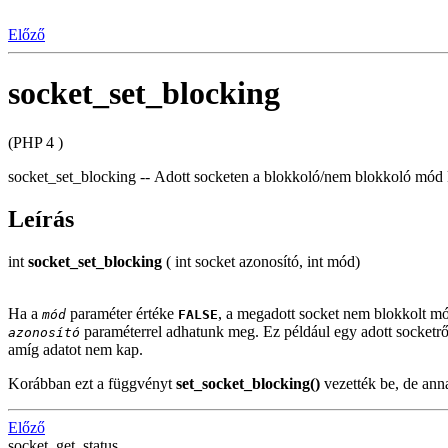
Előző
socket_set_blocking
(PHP 4 )
socket_set_blocking -- Adott socketen a blokkoló/nem blokkoló mód 
Leírás
int
socket_set_blocking
( int socket azonosító, int mód)
Ha a
paraméter értéke
, a megadott socket nem blokkolt m
mód
FALSE
paraméterrel adhatunk meg. Ez például egy adott socketr
azonosító
amíg adatot nem kap.
Korábban ezt a függvényt
set_socket_blocking()
vezették be, de anna
Előző
socket_get_status