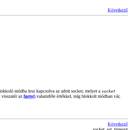
Következő
blokkoló módba lesz kapcsolva az adott socket, melyet a
socket
 visszatér az
fgets()
valamiféle értékkel, míg blokkolt módban vár,
Következő
socket_set_timeout