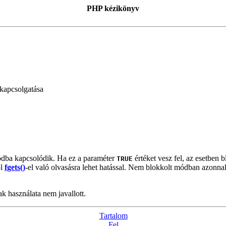
PHP kézikönyv
kapcsolgatása
ódba kapcsolódik. Ha ez a paraméter
értéket vesz fel, az esetben 
TRUE
ől
fgets()
-el való olvasásra lehet hatással. Nem blokkolt módban azonnal
k használata nem javallott.
Tartalom
Fel