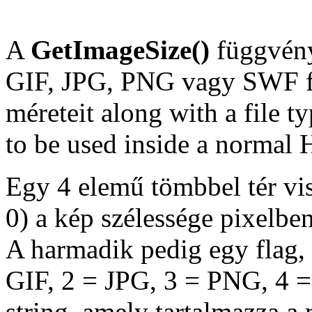
A
GetImageSize()
függvény
GIF
,
JPG
,
PNG
vagy
SWF
f
méreteit along with a file t
to be used inside a normal
Egy 4 elemű tömbbel tér vi
0) a kép szélessége pixelbe
A harmadik pedig egy flag, 
GIF, 2 = JPG, 3 = PNG, 4 
string, amely tartalmazza a