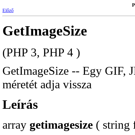
P
Előző
GetImageSize
(PHP 3, PHP 4 )
GetImageSize -- Egy GIF,
méretét adja vissza
Leírás
array
getimagesize
( string 