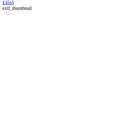
Előző
exif_thumbnail