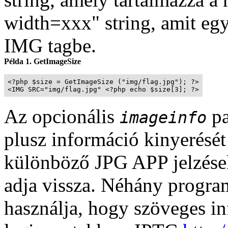
width=xxx" string, amit egy
IMG tagbe.
Példa 1. GetImageSize
<?php $size = GetImageSize ("img/flag.jpg"); ?>

<IMG SRC="img/flag.jpg" <?php echo $size[3]; ?>
Az opcionális
pa
imageinfo
plusz információ kinyerését 
különböző
JPG
APP jelzése
adja vissza. Néhány progra
használja, hogy szöveges in