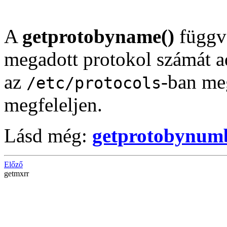
A
getprotobyname()
függv
megadott protokol számát a
az
-ban me
/etc/protocols
megfeleljen.
Lásd még:
getprotobynumb
Előző
getmxrr