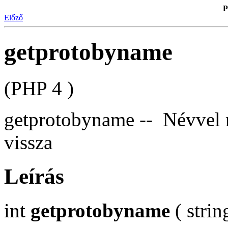
P
Előző
getprotobyname
(PHP 4 )
getprotobyname -- Névvel 
vissza
Leírás
int
getprotobyname
( strin