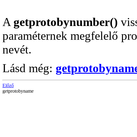
A
getprotobynumber()
vis
paraméternek megfelelő pr
nevét.
Lásd még:
getprotobyname
Előző
getprotobyname