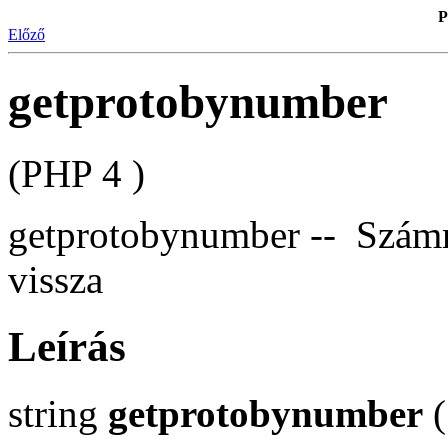
P
Előző
getprotobynumber
(PHP 4 )
getprotobynumber -- Számm
vissza
Leírás
string
getprotobynumber
(