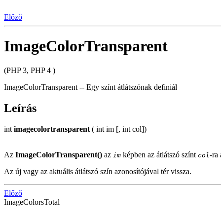
Előző
ImageColorTransparent
(PHP 3, PHP 4 )
ImageColorTransparent -- Egy színt átlátszónak definiál
Leírás
int
imagecolortransparent
( int im [, int col])
Az
ImageColorTransparent()
az
képben az átlátszó színt
-ra 
im
col
Az új vagy az aktuális átlátszó szín azonosítójával tér vissza.
Előző
ImageColorsTotal