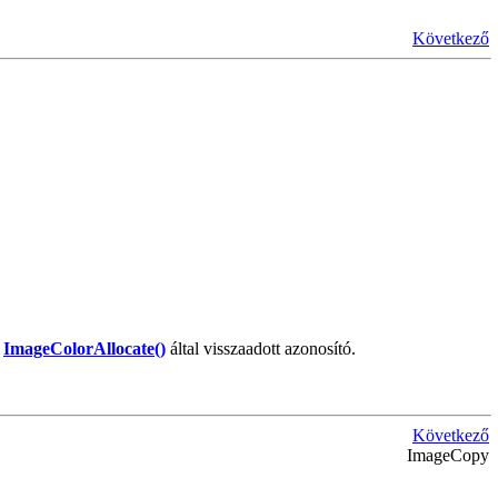
Következő
y
ImageColorAllocate()
által visszaadott azonosító.
Következő
ImageCopy