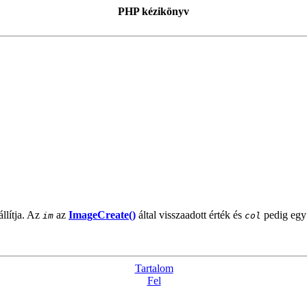
PHP kézikönyv
állítja. Az
az
ImageCreate()
által visszaadott érték és
pedig eg
im
col
Tartalom
Fel