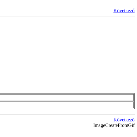
Következő
Következő
ImageCreateFromGif