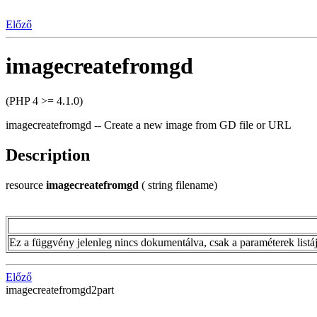
Előző
imagecreatefromgd
(PHP 4 >= 4.1.0)
imagecreatefromgd -- Create a new image from GD file or URL
Description
resource
imagecreatefromgd
( string filename)
Ez a függvény jelenleg nincs dokumentálva, csak a paraméterek listája 
Előző
imagecreatefromgd2part