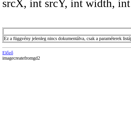
srcX, int srcY, int width, in
Ez a függvény jelenleg nincs dokumentálva, csak a paraméterek listája 
Előző
imagecreatefromgd2