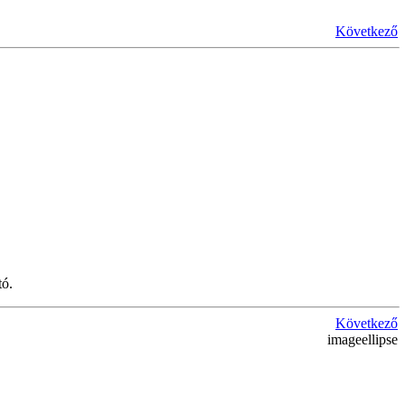
Következő
tó.
Következő
imageellipse