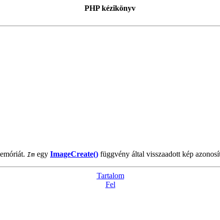
PHP kézikönyv
memóriát.
egy
ImageCreate()
függvény által visszaadott kép azonosí
Im
Tartalom
Fel