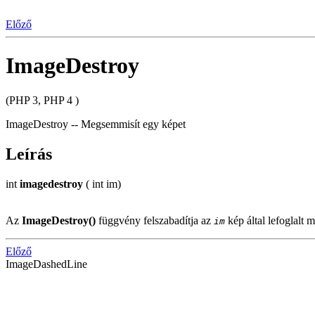
Előző
ImageDestroy
(PHP 3, PHP 4 )
ImageDestroy -- Megsemmisít egy képet
Leírás
int
imagedestroy
( int im)
Az
ImageDestroy()
függvény felszabadítja az
kép által lefoglalt 
im
Előző
ImageDashedLine