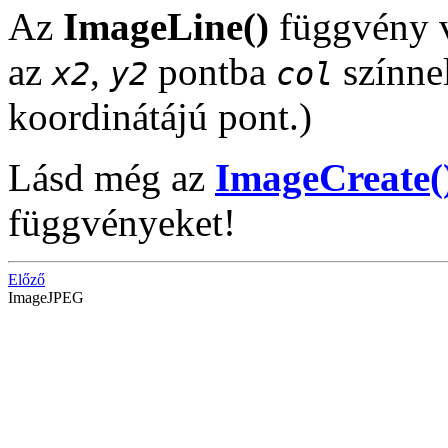
Az
ImageLine()
függvény v
az
,
pontba
színnel
x2
y2
col
koordinátájú pont.)
Lásd még az
ImageCreate(
függvényeket!
Előző
ImageJPEG