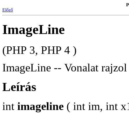
P
Előző
ImageLine
(PHP 3, PHP 4 )
ImageLine -- Vonalat rajzol
Leírás
int
imageline
( int im, int x1