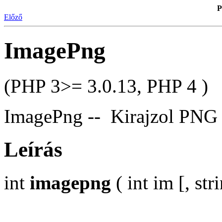
P
Előző
ImagePng
(PHP 3>= 3.0.13, PHP 4 )
ImagePng -- Kirajzol
PNG
Leírás
int
imagepng
( int im [, str