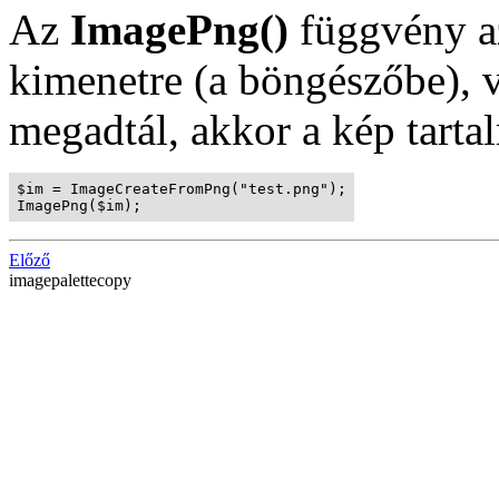
Az
ImagePng()
függvény 
kimenetre (a böngészőbe), 
megadtál, akkor a kép tartal
$im = ImageCreateFromPng("test.png");

ImagePng($im);
Előző
imagepalettecopy