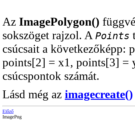
Az
ImagePolygon()
függvén
sokszöget rajzol. A
t
Points
csúcsait a következőképp: p
points[2] = x1, points[3] = 
csúcspontok számát.
Lásd még az
imagecreate()
Előző
ImagePng