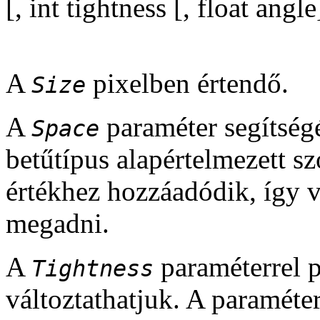
[, int tightness [, float angle
A
pixelben értendő.
Size
A
paraméter segítség
Space
betűtípus alapértelmezett sz
értékhez hozzáadódik, így v
megadni.
A
paraméterrel p
Tightness
változtathatjuk. A paraméte