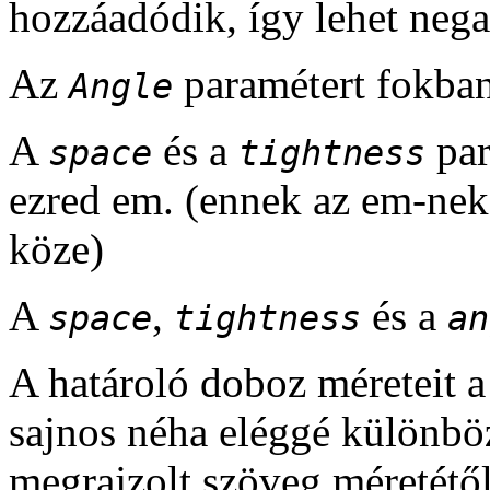
hozzáadódik, így lehet negat
Az
paramétert fokban
Angle
A
és a
par
space
tightness
ezred em. (ennek az em-ne
köze)
A
,
és a
space
tightness
an
A határoló doboz méreteit a
sajnos néha eléggé különböz
megrajzolt szöveg méretétől