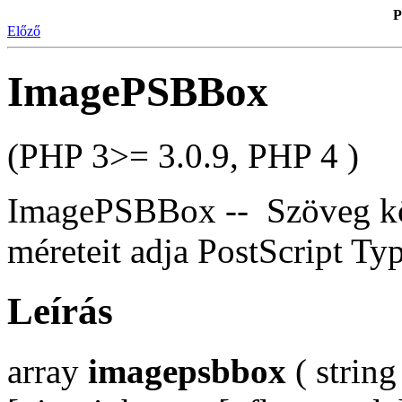
P
Előző
ImagePSBBox
(PHP 3>= 3.0.9, PHP 4 )
ImagePSBBox -- Szöveg köré
méreteit adja PostScript Ty
Leírás
array
imagepsbbox
( string 