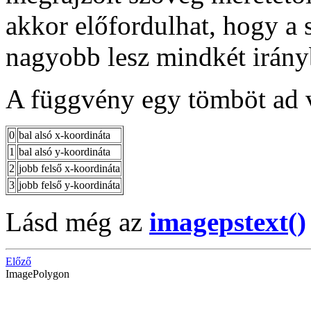
akkor előfordulhat, hogy a 
nagyobb lesz mindkét irány
A függvény egy tömböt ad v
0
bal alsó x-koordináta
1
bal alsó y-koordináta
2
jobb felső x-koordináta
3
jobb felső y-koordináta
Lásd még az
imagepstext()
Előző
ImagePolygon