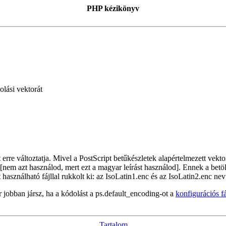
PHP kézikönyv
lási vektorát
t erre változtatja. Mivel a PostScript betűkészletek alapértelmezett vekt
nem azt használod, mert ezt a magyar leírást használod]. Ennek a betö
használható fájllal rukkolt ki: az IsoLatin1.enc és az IsoLatin2.enc n
jobban jársz, ha a kódolást a ps.default_encoding-ot a
konfigurációs f
Tartalom