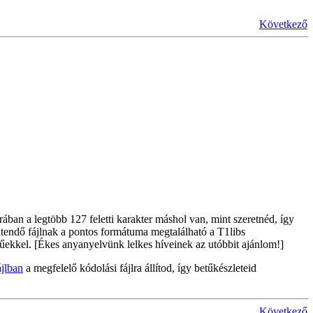
Következő
orában a legtöbb 127 feletti karakter máshol van, mint szeretnéd, így
ltendő fájlnak a pontos formátuma megtalálható a T1libs
evűekkel. [Ékes anyanyelvünk lelkes híveinek az utóbbit ajánlom!]
ájlban
a megfelelő kódolási fájlra állítod, így betűkészleteid
Következő