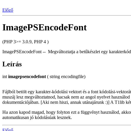
Előző
ImagePSEncodeFont
(PHP 3>= 3.0.9, PHP 4 )
ImagePSEncodeFont -- Megváltoztatja a betűkészlet egy karakterkódo
Leírás
int
imagepsencodefont
( string encodingfile)
Fájlból betölt egy karakter-kódolási vektort és a font kódolási-vektorá
muszáj lesz megváltoztatnod, hacsak nem az angol nyelvet használod [
dokumentációjában. [Aki nem hiszi, annak utánajárunk :)] A T1lib két 
Ha azon kapod magad, hogy folyton ezt a függvényt használod, akkor 
automatikusan jó kódolásúak lesznek.
Előző