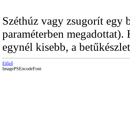
Széthúz vagy zsugorít egy b
paraméterben megadottat).
egynél kisebb, a betűkészle
Előző
ImagePSEncodeFont