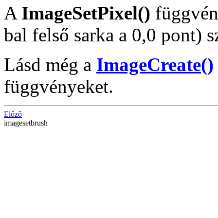
A
ImageSetPixel()
függvén
bal felső sarka a 0,0 pont) s
Lásd még a
ImageCreate()
függvényeket.
Előző
imagesetbrush