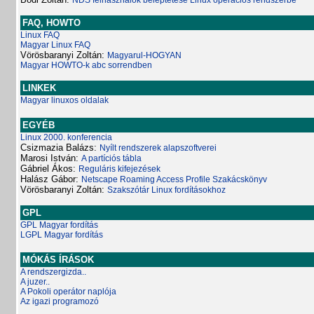
NDS felhasználók beléptetése Linux operációs rendszerbe
FAQ, HOWTO
Linux FAQ
Magyar Linux FAQ
Vörösbaranyi Zoltán:
Magyarul-HOGYAN
Magyar HOWTO-k abc sorrendben
LINKEK
Magyar linuxos oldalak
EGYÉB
Linux 2000. konferencia
Csizmazia Balázs:
Nyílt rendszerek alapszoftverei
Marosi István:
A partíciós tábla
Gábriel Ákos:
Reguláris kifejezések
Halász Gábor:
Netscape Roaming Access Profile Szakácskönyv
Vörösbaranyi Zoltán:
Szakszótár Linux fordításokhoz
GPL
GPL Magyar fordítás
LGPL Magyar fordítás
MÓKÁS ÍRÁSOK
A rendszergizda..
A juzer..
A Pokoli operátor naplója
Az igazi programozó