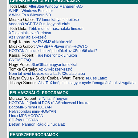
GRAFIKUS FELÜLET / PROGRAMOK
Tóth Béla:
AfterStep Window Manager FAQ
WINE - Windows Emulator
A Wine És a Winword 6.0
Micskó Gábor:
TV-tuner kártya telepítése
Voodoo3 AGP TV-Out Hogyan/Leírás
Tóth Béla:
Több monitor használata linuxon
XFce ablakkezelő leírása
Az FVWM ablakkezelő
Kégl Tamás:
Az FVWM2 ablakkezelő
Micskó Gábor:
VV+BB+MPlayer mini-HOWTO
HOGYAN állítsunk be szép betűket az XFree86 alatt?
Karsai Robert:
TrueType fontok Linuxon
.
GNOME FAQ
Nagy Péter:
StarOffice magyar fontokkal
Tomka Gergely:
Az xv képszerkesztő
Nem túl rövid bevezetés a LaTeX2e alapjaiba
Mayer Gyula - Sudár Csaba - Wettl Feren:
TeX és Latex
Tihanyi Sándor:
A LaTeX beépített magyar nyelv támogatásának vizsgálata
FELHASZNÁLÓI PROGRAMOK
Murzsa Norbert:
vi "villám" hogyan
HOGYAN térjünk át DOS-ról/Windowsról Linuxra
BogoMIPS mini-HOGYAN
Helyspórolás mini-HOGYAN
Linux MP3 HOGYAN
CD-írás HOGYAN
Detran:
Pannon Rádió Linux alatt
RENDSZERPROGRAMOK