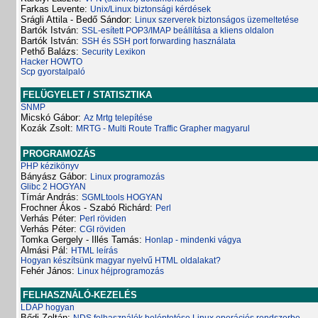
Farkas Levente:
Unix/Linux biztonsági kérdések
Srágli Attila - Bedő Sándor:
Linux szerverek biztonságos üzemeltetése
Bartók István:
SSL-esített POP3/IMAP beállítása a kliens oldalon
Bartók István:
SSH és SSH port forwarding használata
Pethő Balázs:
Security Lexikon
Hacker HOWTO
Scp gyorstalpaló
FELÜGYELET / STATISZTIKA
SNMP
Micskó Gábor:
Az Mrtg telepítése
Kozák Zsolt:
MRTG - Multi Route Traffic Grapher magyarul
PROGRAMOZÁS
PHP kézikönyv
Bányász Gábor:
Linux programozás
Glibc 2 HOGYAN
Tímár András:
SGMLtools HOGYAN
Frochner Ákos - Szabó Richárd:
Perl
Verhás Péter:
Perl röviden
Verhás Péter:
CGI röviden
Tomka Gergely - Illés Tamás:
Honlap - mindenki vágya
Almási Pál:
HTML leírás
Hogyan készítsünk magyar nyelvű HTML oldalakat?
Fehér János:
Linux héjprogramozás
FELHASZNÁLÓ-KEZELÉS
LDAP hogyan
Bődi Zoltán: