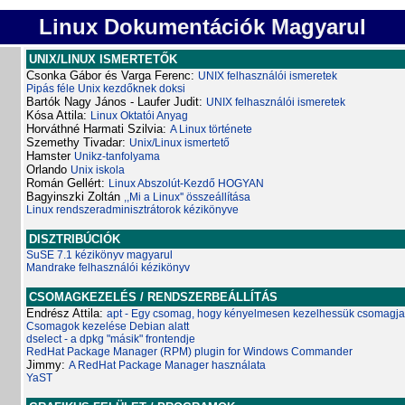
Linux Dokumentációk Magyarul
UNIX/LINUX ISMERTETŐK
Csonka Gábor és Varga Ferenc:
UNIX felhasználói ismeretek
Pipás féle Unix kezdőknek doksi
Bartók Nagy János - Laufer Judit:
UNIX felhasználói ismeretek
Kósa Attila:
Linux Oktatói Anyag
Horváthné Harmati Szilvia:
A Linux története
Szemethy Tivadar:
Unix/Linux ismertető
Hamster
Unikz-tanfolyama
Orlando
Unix iskola
Román Gellért:
Linux Abszolút-Kezdő HOGYAN
Bagyinszki Zoltán
,,Mi a Linux'' összeállítása
Linux rendszeradminisztrátorok kézikönyve
DISZTRIBÚCIÓK
SuSE 7.1 kézikönyv magyarul
Mandrake felhasználói kézikönyv
CSOMAGKEZELÉS / RENDSZERBEÁLLÍTÁS
Endrész Attila:
apt - Egy csomag, hogy kényelmesen kezelhessük csomagja
Csomagok kezelése Debian alatt
dselect - a dpkg "másik" frontendje
RedHat Package Manager (RPM) plugin for Windows Commander
Jimmy:
A RedHat Package Manager használata
YaST