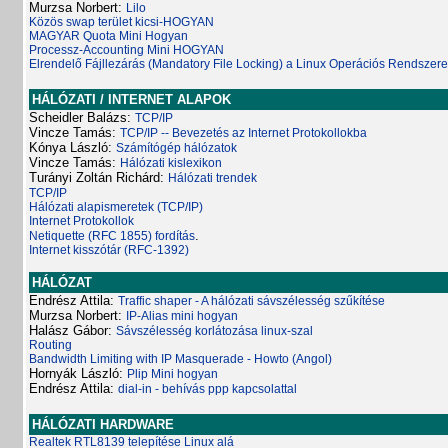
Murzsa Norbert:
Lilo
Közös swap terület kicsi-HOGYAN
MAGYAR Quota Mini Hogyan
Processz-Accounting Mini HOGYAN
Elrendelő Fájllezárás (Mandatory File Locking) a Linux Operációs Rendszer
HÁLÓZATI / INTERNET ALAPOK
Scheidler Balázs:
TCP/IP
Vincze Tamás:
TCP/IP -- Bevezetés az Internet Protokollokba
Kónya László:
Számítógép hálózatok
Vincze Tamás:
Hálózati kislexikon
Turányi Zoltán Richárd:
Hálózati trendek
TCP/IP
Hálózati alapismeretek (TCP/IP)
Internet Protokollok
.
Netiquette (RFC 1855) fordítás
Internet kisszótár (RFC-1392)
HÁLÓZAT
Endrész Attila:
Traffic shaper - A hálózati sávszélesség szűkítése
Murzsa Norbert:
IP-Alias mini hogyan
Halász Gábor:
Sávszélesség korlátozása linux-szal
Routing
Bandwidth Limiting with IP Masquerade - Howto (Angol)
Hornyák László:
Plip Mini hogyan
Endrész Attila:
dial-in - behívás ppp kapcsolattal
HÁLÓZATI HARDWARE
Realtek RTL8139 telepítése Linux alá