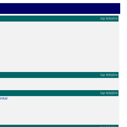
lap tetejére
lap tetejére
lap tetejére
inkat