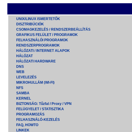
UNIX/LINUX ISMERTETŐK
DISZTRIBÚCIÓK
CSOMAGKEZELÉS / RENDSZERBEÁLLÍTÁS
GRAFIKUS FELÜLET / PROGRAMOK
FELHASZNÁLÓI PROGRAMOK
RENDSZERPROGRAMOK
HÁLÓZATI / INTERNET ALAPOK
HÁLÓZAT
HÁLÓZATI HARDWARE
DNS
WEB
LEVELEZÉS
MIKROHULLÁM (WI-FI)
NFS
SAMBA
KERNEL
BIZTONSÁG: Tűzfal / Proxy / VPN
FELÜGYELET / STATISZTIKA
PROGRAMOZÁS
FELHASZNÁLÓ-KEZELÉS
FAQ, HOWTO
LINKEK