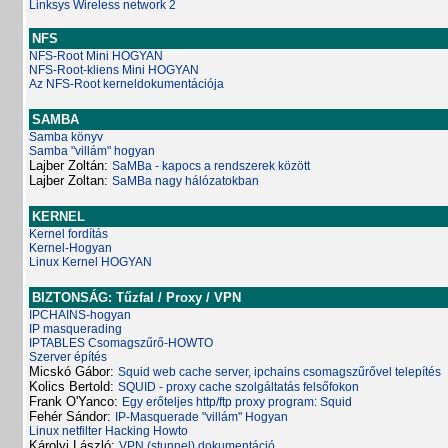
Linksys Wireless network 2
NFS
NFS-Root Mini HOGYAN
NFS-Root-kliens Mini HOGYAN
Az NFS-Root kerneldokumentációja
SAMBA
Samba könyv
Samba "villám" hogyan
Lajber Zoltán:
SaMBa - kapocs a rendszerek között
Lajber Zoltan:
SaMBa nagy hálózatokban
KERNEL
Kernel fordítás
Kernel-Hogyan
Linux Kernel HOGYAN
BIZTONSÁG: Tűzfal / Proxy / VPN
IPCHAINS-hogyan
IP masquerading
IPTABLES Csomagszűrő-HOWTO
Szerver építés
Micskó Gábor:
Squid web cache server, ipchains csomagszűrővel telepítés
Kolics Bertold:
SQUID - proxy cache szolgáltatás felsőfokon
Frank O'Yanco:
Egy erőteljes http/ftp proxy program: Squid
Fehér Sándor:
IP-Masquerade "villám" Hogyan
Linux netfilter Hacking Howto
Károlyi László:
VPN (stunnel) dokumentáció