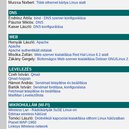
Murzsa Norbert:
Több ethernet kártya Linux alatt
DNS
Endrész Attila:
bind - DNS szerver konfigurálása
Pásztor Miklós:
DNS
Kaiser László:
DNS konfigurálása
WEB
Hornyák László:
Apache
Apache
Apache authentikált oldalak
Misóka Zoltán:
Web-szerver kialakítása Red Hat Linux 6.2 alatt
Zákány Gergely:
Biztonságos Web-szerver kialakítása Debian GNU/Linux 2
LEVELEZÉS
Czeh István:
Qmail
Qmail-hogyan
Hámori András:
Sendmail telepítése és beállítása
Bartók István:
Sendmail forditasa, konfiguralasa
Fetchmail telepítése és beállítása
MailMan Levelezőlista
MIKROHULLÁM (WI-FI)
Wireless Lan - Rádiókártyák SuSE Linux-on
Edimax wireless hálózat
Tornóci László:
Drótnélküli kapcsolat kialakítása otthoni Linux hálózatban
Planet WAP-1960
Linksys Wireless network